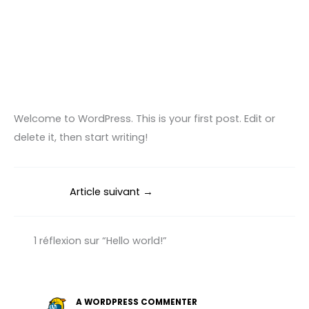
Aller
au
contenu
Welcome to WordPress. This is your first post. Edit or
delete it, then start writing!
Article suivant
→
1 réflexion sur “Hello world!”
A WORDPRESS COMMENTER